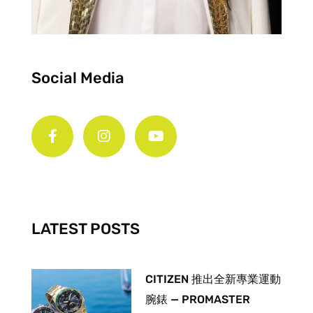
Social Media
F
I
Y
a
n
o
c
s
u
e
t
t
b
a
u
o
g
b
o
r
e
k
a
-
m
LATEST POSTS
f
CITIZEN 推出全新專業運動
腕錶 — PROMASTER