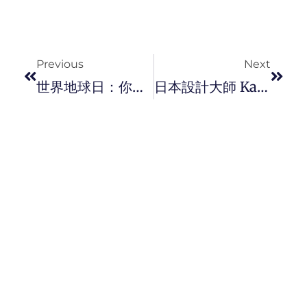
Prev
Next
Previous
Next
世界地球日：你觉醒了吗？ 地球未被破坏的地方仅馀 3%，看到这个数字会令你担忧吗？
日本設計大師 Kashiwa Sato 和 G-Shock 全新联乘 DWE-5600KS 腕表发布。