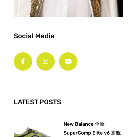
Social Media
F
I
Y
a
n
o
c
s
u
e
t
t
b
a
u
o
g
b
o
r
e
k
a
-
m
LATEST POSTS
f
New Balance 全新
SuperComp Elite v6 旗舰