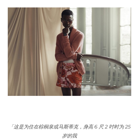
「这是为住在棕榈泉或马斯蒂克，身高 6 尺 2 吋时为 25
岁的我