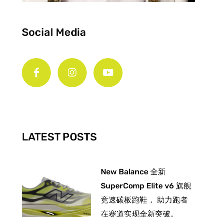
Social Media
F
I
Y
a
n
o
c
s
u
e
t
t
b
a
u
o
g
b
o
r
e
k
a
-
m
LATEST POSTS
f
New Balance 全新
SuperComp Elite v6 旗舰
竞速碳板跑鞋， 助力跑者
在赛道实现全新突破。