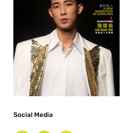
Social Media
F
I
Y