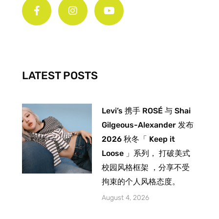
a
n
o
c
s
u
e
t
t
b
a
u
o
g
b
o
r
e
k
a
-
m
LATEST POSTS
f
Levi’s 携手 ROSÉ 与 Shai
Gilgeous-Alexander 发布
2026 秋冬「 Keep it
Loose 」系列， 打破美式
校园风格框架 ，分享不受
拘束的个人风格态度。
August 4, 2026