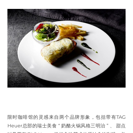
限时咖啡馆的灵感来自两个品牌形象，包括带有TAG
Heuer总部的瑞士美食 “ 奶酪火锅风格三明治 ” 、 甜点