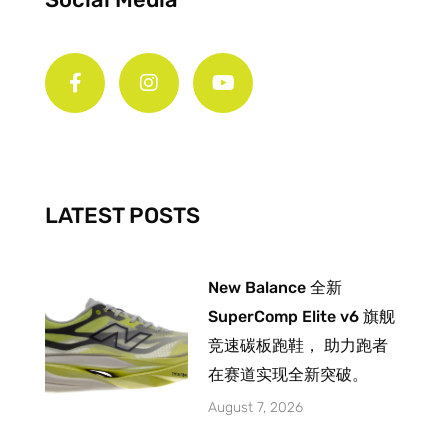
F
I
Y
a
n
o
c
s
u
e
t
t
b
a
u
o
g
b
o
r
e
k
a
-
m
LATEST POSTS
f
New Balance 全新
SuperComp Elite v6 旗舰
竞速碳板跑鞋， 助力跑者
在赛道实现全新突破。
August 7, 2026