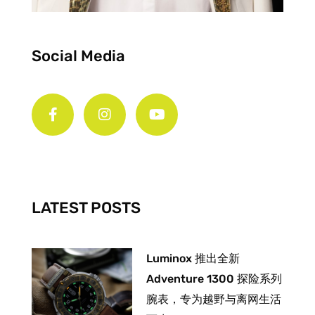
Social Media
F
I
Y
a
n
o
c
s
u
e
t
t
b
a
u
o
g
b
o
r
e
k
a
-
m
LATEST POSTS
f
Luminox 推出全新
Adventure 1300 探险系列
腕表，专为越野与离网生活