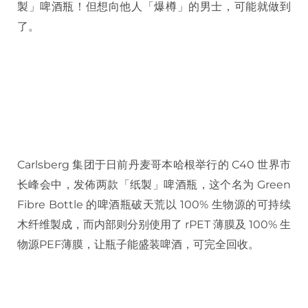
製」啤酒瓶！但想向他人「爆樽」的男士，可能就做到
了。
Carlsberg 集团于日前丹麦哥本哈根举行的 C40 世界市
长峰会中，发佈两款「纸製」啤酒瓶，这个名为 Green
Fibre Bottle 的啤酒瓶破天荒以 100% 生物源的可持续
木纤维製成，而内部则分别使用了 rPET 薄膜及 100% 生
物源PEF薄膜，让瓶子能盛装啤酒，可完全回收。