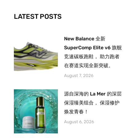
o
r
e
k
a
-
m
LATEST POSTS
f
New Balance 全新
SuperComp Elite v6 旗舰
竞速碳板跑鞋， 助力跑者
在赛道实现全新突破。
August 7, 2026
源自深海的 La Mer 的深层
保湿臻美组合， 保湿修护
焕发青春！
August 6, 2026