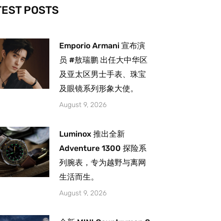
-
m
TEST POSTS
Emporio Armani 宣布演
员 #敖瑞鹏 出任大中华区
及亚太区男士手表、珠宝
及眼镜系列形象大使。
August 9, 2026
Luminox 推出全新
Adventure 1300 探险系
列腕表，专为越野与离网
生活而生。
August 9, 2026