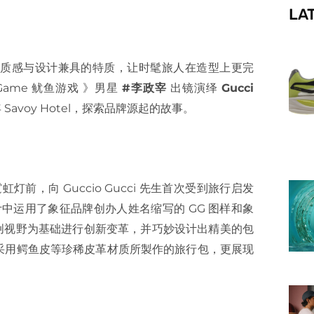
LA
f
质感与设计兼具的特质，让时髦旅人在造型上更完
Game 鱿鱼游戏 》男星
#李政宰
出镜演绎
Gucci
voy Hotel，探索品牌源起的故事。
虹灯前，向 Guccio Gucci 先生首次受到旅行启发
计中运用了象征品牌创办人姓名缩写的 GG 图样和象
原创视野为基础进行创新变革，并巧妙设计出精美的包
采用鳄鱼皮等珍稀皮革材质所製作的旅行包，更展现