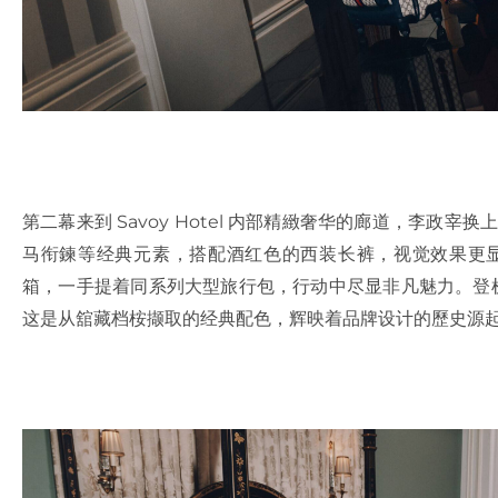
第二幕来到 Savoy Hotel 内部精緻奢华的廊道，李政宰
马衔鍊等经典元素，搭配酒红色的西装长裤，视觉效果更显摩登俐
箱，一手提着同系列大型旅行包，行动中尽显非凡魅力。登机箱
这是从舘藏档桉撷取的经典配色，辉映着品牌设计的歷史源