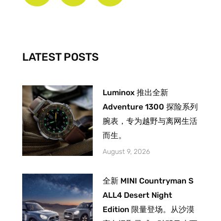
e
t
t
b
a
u
o
g
b
o
r
e
k
a
-
m
LATEST POSTS
f
Luminox 推出全新
Adventure 1300 探险系列
腕表，专为越野与离网生活
而生。
August 9, 2026
全新 MINI Countryman S
ALL4 Desert Night
Edition 限量登场。从沙漠