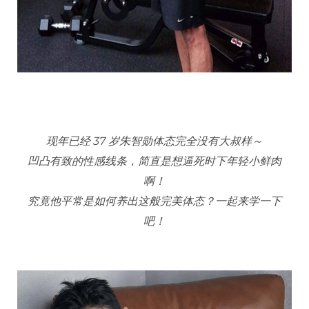
现年已经 37 岁朱智勋体态完全没有大叔样～
凹凸有致的性感线条，简直是想逼死时下年轻小鲜肉
啊！
究竟他平常是如何养出这般完美体态？一起来学一下
吧！