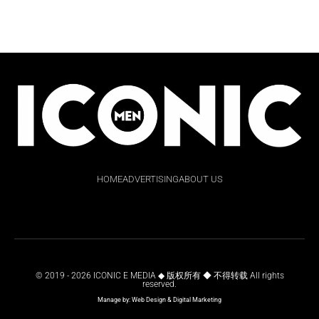
HOME
ADVERTISING
ABOUT US
© 2019 - 2026 ICONIC E MEDIA ◆ 版权所有 ◆ 不得转载 All rights
reserved.
Manage by:
Web Design
&
Digital Marketing